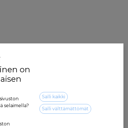
i
inen on
jaisen
Salli kaikki
sivuston
ä selaimella?
Salli välttämättömät
ston