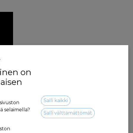
i
inen on
jaisen
Salli kaikki
sivuston
ä selaimella?
Salli välttämättömät
ston