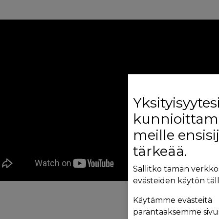
Yksityisyytes
kunnioittam
meille ensisi
tärkeää.
Sallitko tämän verkko
evästeiden käytön täll
Käytämme evästeitä
parantaaksemme sivu