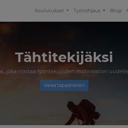
Koulutukset
Työnohjaus
Blogi
Tähtitekijäksi
s, joka nostaa työntekijöiden motivaation uudelle 
Varaa tapaaminen