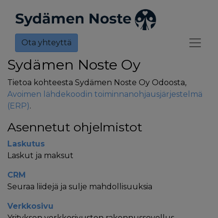
Ota yhteyttä
Sydämen Noste Oy
Tietoa kohteesta Sydämen Noste Oy Odoosta,
Avoimen lähdekoodin toiminnanohjausjärjestelmä
(ERP)
.
Asennetut ohjelmistot
Laskutus
Laskut ja maksut
CRM
Seuraa liidejä ja sulje mahdollisuuksia
Verkkosivu
Yrityksen verkkosivuston rakennussovellus